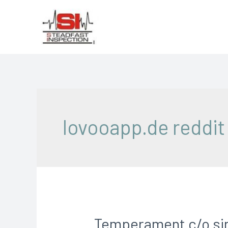
lovooapp.de reddit
Temperament c/o sing