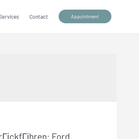
Services
Contact
Appointment
rГјckfГјhren: Ford