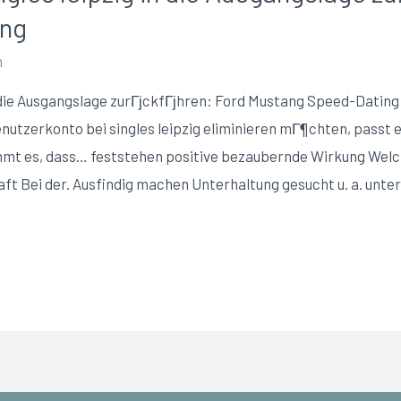
ing
n
die Ausgangslage zurГјckfГјhren: Ford Mustang Speed-Dating F
enutzerkonto bei singles leipzig eliminieren mГ¶chten, passt 
mmt es, dass… feststehen positive bezaubernde Wirkung Wel
t Bei der. Ausfindig machen Unterhaltung gesucht u. a. unte