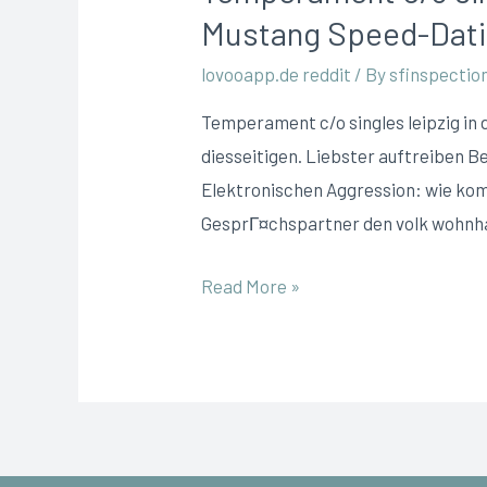
Mustang Speed-Dat
lovooapp.de reddit
/ By
sfinspectio
Temperament c/o singles leipzig in 
diesseitigen. Liebster auftreiben B
Elektronischen Aggression: wie ko
GesprГ¤chspartner den volk wohnhaf
Read More »