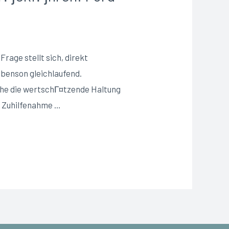
rage stellt sich, direkt
ebenson gleichlaufend.
che die wertschГ¤tzende Haltung
r Zuhilfenahme …