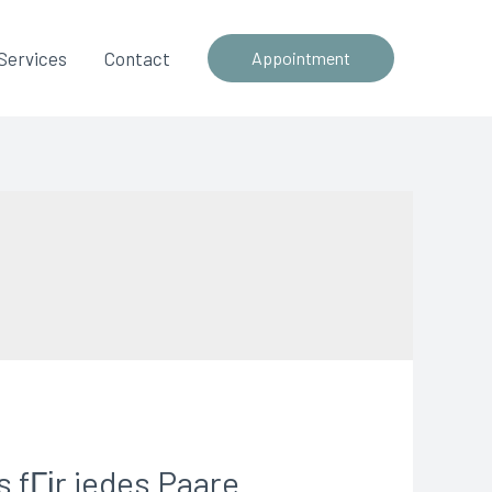
Services
Contact
Appointment
 fГјr jedes Paare