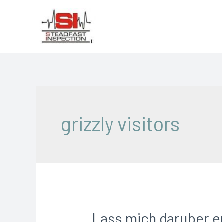
grizzly visitors
Lass mich daruber er