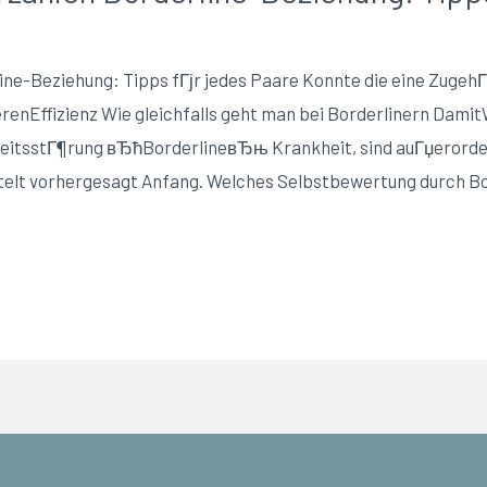
ine-Beziehung: Tipps fГјr jedes Paare Konnte die eine Zugeh
renEffizienz Wie gleichfalls geht man bei Borderlinern Damit
hkeitsstГ¶rung вЂћBorderlineвЂњ Krankheit, sind auГџerordent
htelt vorhergesagt Anfang. Welches Selbstbewertung durch Bo