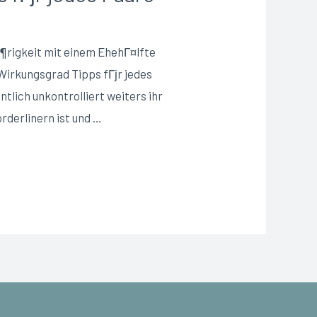
Г¶rigkeit mit einem EhehГ¤lfte
Wirkungsgrad Tipps fГјr jedes
lich unkontrolliert weiters ihr
rderlinern ist und …