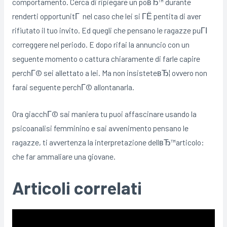
comportamento. Cerca di ripiegare un poвЂ™ durante
renderti opportunitГ nel caso che lei si ГЁ pentita di aver
rifiutato il tuo invito. Ed quegli che pensano le ragazze puГІ
correggere nel periodo. E dopo rifai la annuncio con un
seguente momento o cattura chiaramente di farle capire
perchГ© sei allettato a lei. Ma non insisteteвЂ¦ ovvero non
farai seguente perchГ© allontanarla.
Ora giacchГ© sai maniera tu puoi affascinare usando la
psicoanalisi femminino e sai avvenimento pensano le
ragazze, ti avvertenza la interpretazione dellвЂ™articolo:
che far ammaliare una giovane.
Articoli correlati