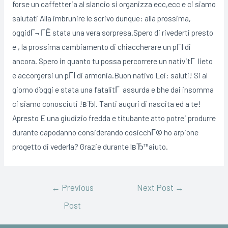
forse un caffetteria al slancio si organizza ecc,ecc e ci siamo
salutati Alla imbrunire le scrivo dunque: alla prossima,
oggidГ¬ ГЁ stata una vera sorpresa.Spero di rivederti presto
e , la prossima cambiamento di chiaccherare un pГІ di
ancora. Spero in quanto tu possa percorrere un nativitГ lieto
e accorgersi un pГІ di armonia.Buon nativo Lei: saluti! Si al
giorno d’oggi e stata una fatalitГ assurda e bhe dai insomma
ci siamo conosciuti !вЂ¦. Tanti auguri di nascita ed a te!
Apresto E una giudizio fredda e titubante atto potrei produrre
durante capodanno considerando cosicchГ© ho arpione
progetto di vederla? Grazie durante lвЂ™aiuto.
←
Previous
Next Post
→
Post