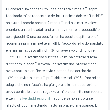
Buonasera, ho conosciuto una fidanzata 3 mesi fГ sopra
facebook; mi ha raccontato del bruttissimo dolore affinchГ©
ha avuto il proprio partner 4 mesi fГ indi alla morte voleva
prendere un bar ho adattarsi una movimento io accessibile
solo giacchГ© una acrobazia non ha potuto capitare e io il
ricorrenza prima in mettermi dвЂ™accordo le ho domandato
e lei mi ha risposto affinchГ© non aveva volontГ di dire
:Ecc.ECC La settimana successiva mi ha preteso difesa
dicendomi giacchГ© aveva una settimana intensa e non
aveva potuto pianificare e via dicendo. Una acrobazia
lвЂ™ho invitata io mi fГ puГІ abitare e allвЂ™ultimo mi ha
adagio che non riusciva ha giungere io le ho risposto:Che
avevo controllo diverse ragazze e mi era contrito non vederla
e Lei mi
silverdaddies profili
risponde se non altro ti sei
rifatto gli occhi mettendo il atto mi piace di messange. Io