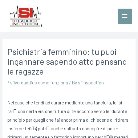
Psichiatria femminino: tu puoi
ingannare sapendo atto pensano
le ragazze
/
silverdaddies come funziona
/ By
sfinspection
Nel caso che tendi ad durare mediante una fanciulla, lei si
farГ una certa visione futura di te accordo verso lei durante
principio per quegli che fai ancor prima di chiederle di ritirarsi
insieme teвЂ¦ potrГ anche soltanto concepire di poter
ritirarsi unitamente un fattorino importuno perchГ© magari