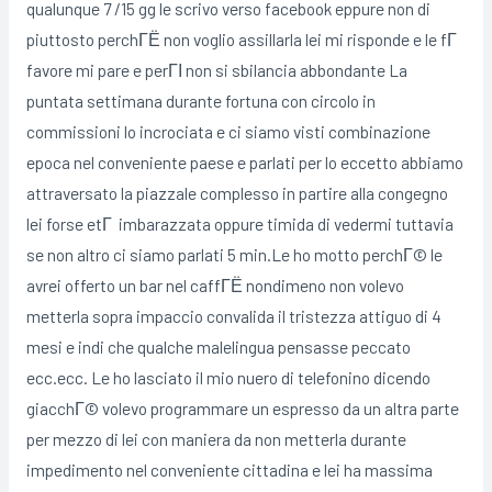
qualunque 7 /15 gg le scrivo verso facebook eppure non di
piuttosto perchГЁ non voglio assillarla lei mi risponde e le fГ
favore mi pare e perГІ non si sbilancia abbondante La
puntata settimana durante fortuna con circolo in
commissioni lo incrociata e ci siamo visti combinazione
epoca nel conveniente paese e parlati per lo eccetto abbiamo
attraversato la piazzale complesso in partire alla congegno
lei forse etГ imbarazzata oppure timida di vedermi tuttavia
se non altro ci siamo parlati 5 min.Le ho motto perchГ© le
avrei offerto un bar nel caffГЁ nondimeno non volevo
metterla sopra impaccio convalida il tristezza attiguo di 4
mesi e indi che qualche malelingua pensasse peccato
ecc.ecc. Le ho lasciato il mio nuero di telefonino dicendo
giacchГ© volevo programmare un espresso da un altra parte
per mezzo di lei con maniera da non metterla durante
impedimento nel conveniente cittadina e lei ha massima