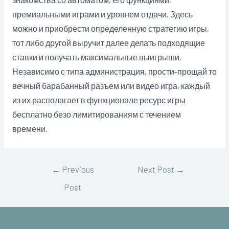
премиальными играми и уровнем отдачи. Здесь
можно и приобрести определенную стратегию игры,
тот либо другой выручит далее делать подходящие
ставки и получать максимальные выигрыши.
Независимо с типа администрация, прости-прощай то
вечный барабанный разъем или видео игра, каждый
из их располагает в функционале ресурс игры
бесплатно безо лимитированиям с течением
времени.
←
Previous
Next Post
→
Post