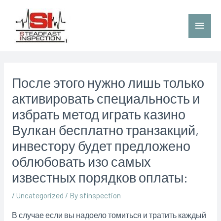
После этого нужно лишь только
активировать специальность и
избрать метод играть казино
Вулкан бесплатно транзакций,
инвестору будет предложено
облюбовать изо самых
известных порядков оплаты:
/
Uncategorized
/ By
sfinspection
В случае если вы надоело томиться и тратить каждый