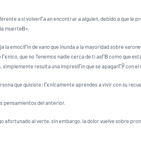
erente a si volverГ­a an encontrar a alguien, debido a que le p
 la muerteВ».
ja la emociГіn de vano que inunda a la mayoridad sobre varone
e Гєnico, que no Tenemos nadie cerca de ti asГ­В­ como que est
, simplemente resulta una impresiГіn que se apagarГЎ con el 
rsona que quisiste; Гєnicamente aprendes a vivir con su recu
os pensamientos del anterior.
go afortunado al verte, sin embargo, la dolor vuelve sobre pro