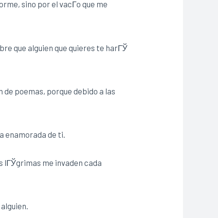
rme, sino por el vacГ­o que me
bre que alguien que quieres te harГЎ
Гіn de poemas, porque debido a las
a enamorada de ti.
as lГЎgrimas me invaden cada
alguien.