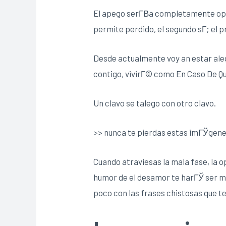
El apego serГ­В­a completamente opu
permite perdido, el segundo sГ­; el 
Desde actualmente voy an estar aleg
contigo, vivirГ© como En Caso De Q
Un clavo se talego con otro clavo.
>> nunca te pierdas estas imГЎgene
Cuando atraviesas la mala fase, la o
humor de el desamor te harГЎ ser m
poco con las frases chistosas que 