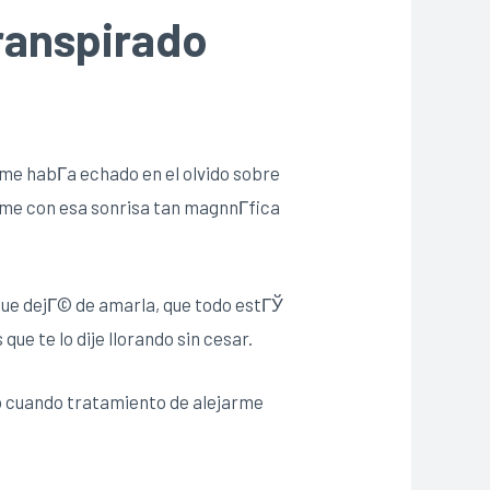
ranspirado
i me habГ­a echado en el olvido sobre
­rme con esa sonrisa tan magnnГ­fica
 que dejГ© de amarla, que todo estГЎ
que te lo dije llorando sin cesar.
so cuando tratamiento de alejarme