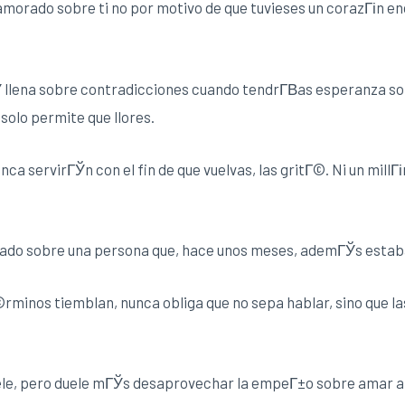
orado sobre ti no por motivo de que tuvieses un corazГіn eno
Ў llena sobre contradicciones cuando tendrГ­В­as esperanza so
olo permite que llores.
unca servirГЎn con el fin de que vuelvas, las gritГ©. Ni un mill
ado sobre una persona que, hace unos meses, ademГЎs estab
rminos tiemblan, nunca obliga que no sepa hablar, sino que l
duele, pero duele mГЎs desaprovechar la empeГ±o sobre amar a 