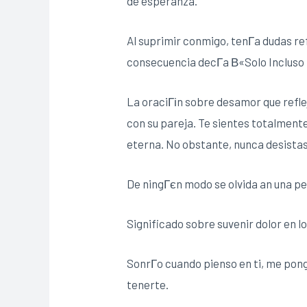
de esperanza.
Al suprimir conmigo, tenГ­a dudas ref
consecuencia decГ­a В«Solo Incluso
La oraciГіn sobre desamor que refle
con su pareja. Te sientes totalment
eterna. No obstante, nunca desistas
De ningГєn modo se olvida an una pe
Significado sobre suvenir dolor en l
SonrГ­o cuando pienso en ti, me pon
tenerte.