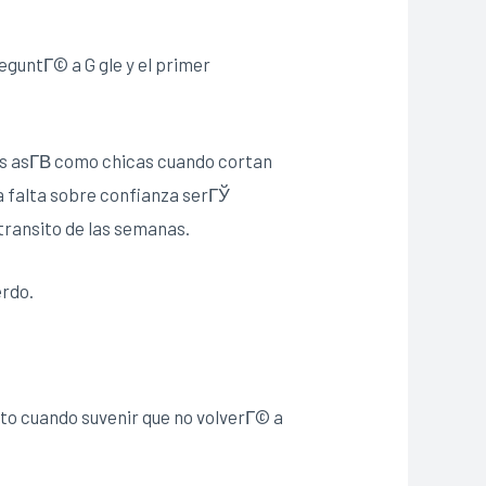
reguntГ© a G gle y el primer
s asГ­В­ como chicas cuando cortan
a falta sobre confianza serГЎ
transito de las semanas.
erdo.
nto cuando suvenir que no volverГ© a