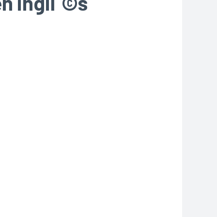
en inglГ©s