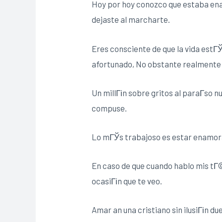
Hoy por hoy conozco que estaba enam
dejaste al marcharte.
Eres consciente de que la vida estГ
afortunado, No obstante realmente s
Un millГіn sobre gritos al paraГ­so n
compuse.
Lo mГЎs trabajoso es estar enamor
En caso de que cuando hablo mis tГ©
ocasiГіn que te veo.
Amar an una cristiano sin ilusiГіn 