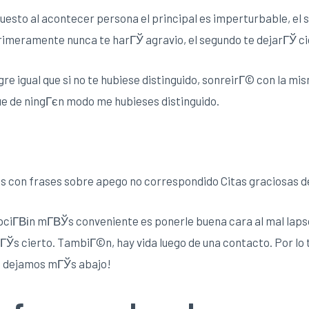
esto al acontecer persona el principal es imperturbable, el 
primeramente nunca te harГЎ agravio, el segundo te dejarГЎ ci
re igual que si no te hubiese distinguido, sonreirГ© con la m
ue de ningГєn modo me hubieses distinguido.
s con frases sobre apego no correspondido Citas graciosas 
pciГ­Віn mГ­ВЎs conveniente es ponerle buena cara al mal laps
ГЎs cierto. TambiГ©n, hay vida luego de una contacto. Por lo
te dejamos mГЎs abajo!