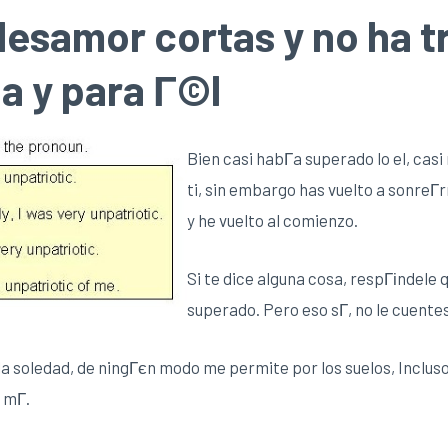
desamor cortas y no ha t
la y para Г©l
Bien casi habГ­a superado lo el, cas
ti, sin embargo has vuelto a sonreГ
y he vuelto al comienzo.
Si te dice alguna cosa, respГіndele
superado. Pero eso sГ­, no le cuentes 
la soledad, de ningГєn modo me permite por los suelos, Inclu
 mГ­.