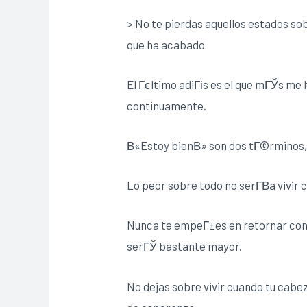
> No te pierdas aquellos estados s
que ha acabado
El Гєltimo adiГіs es el que mГЎs me
continuamente.
В«Estoy bienВ» son dos tГ©rminos, 
Lo peor sobre todo no serГ­В­a vivi
Nunca te empeГ±es en retornar con 
serГЎ bastante mayor.
No dejas sobre vivir cuando tu cabe