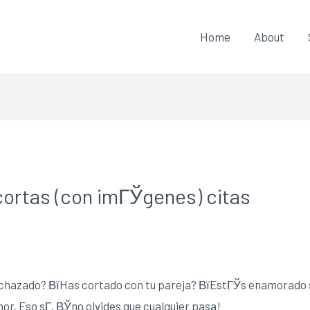
Home
About
ortas (con imГЎgenes) citas
echazado? ВїHas cortado con tu pareja? ВїEstГЎs enamorado 
r. Eso sГ­, ВЎno olvides que cualquier pasa!