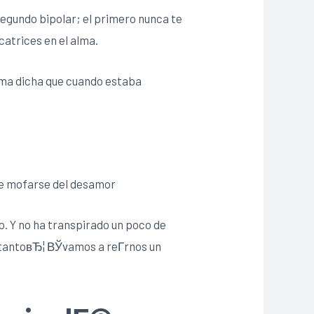
segundo bipolar; el primero nunca te
catrices en el alma.
isma dicha que cuando estaba
de mofarse del desamor
o. Y no ha transpirado un poco de
 tantoвЂ¦ ВЎvamos a reГ­rnos un