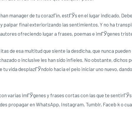
e han manager de tu corazГіn, estГЎs en el lugar indicado. Debe
y palpar final exteriorizando las sentimientos.
Y no ha transp
 autores ofreciendo lugar a frases, poemas e imГЎgenes trist
itas de esa multitud que siente la desdicha, que nunca pueden
chazado o inclusive les han sido infieles. No obstante, dichos
e tu vida desplazГЎndolo hacia el pelo iniciar uno nuevo, dand
con varias imГЎgenes y frases cortas con las que te sentirГЎs 
edes propagar en WhatsApp, Instagram, Tumblr, Faceb k o cual