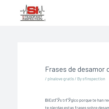
Frases de desamor c
/
pinalove gratis
/ By
sfinspection
ВїEstГЎs trГЎgico porque te han r
te pierdas estas frases sobre desamo