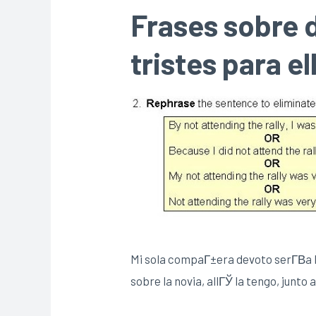
Frases sobre 
tristes para el
Mi sola compaГ±era devoto serГ­В­a 
sobre la novia, allГЎ la tengo, junto a