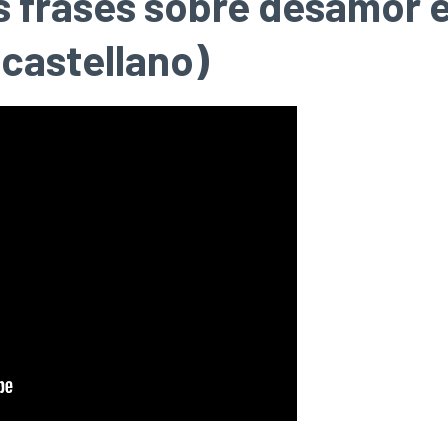
s frases sobre desamor 
 castellano)