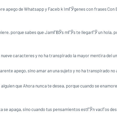
obre apego de Whatsapp y Faceb k ImГЎgenes con frases Con E
 hiere, porque sabes que JamГ­ВЎs mГЎs te llegarГЎ un hola, 
nueve caracteres y no ha transpirado la mayor mentira del un
r carente apego, sino amar an una sujeto y no ha transpirado n
alguien que Ahora nunca te desea, porque cuando se enamore 
za se apaga, sino cuando tus pensamientos estГЎn vacГ­os de