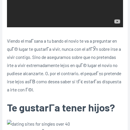
Viendo el maГ±ana a tu bando el novio te va a preguntar en
quГ© lugar te gustarГ­a vivir, nunca con el afГЎn sobre irse a
vivir contigo. Sino de asegurarnos sobre que no pretendas
irte a vivir extremadamente lejos en quГ© lugar el novio no
pudiese alcanzarte. O, por el contrario, el pequeГ±o pretende
irse lejos asГ­В­ como desea saber si tГє estarГ­as dispuesta
a irte con Г©l.
Te gustarГ­a tener hijos?